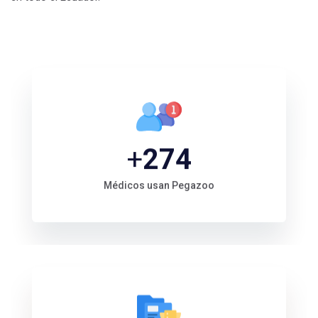
+
300
Médicos usan Pegazoo