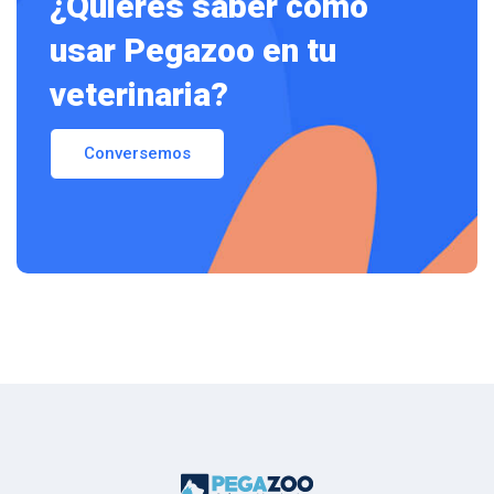
¿Quiéres saber como
usar Pegazoo en tu
veterinaria?
Conversemos